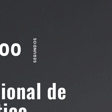
SEGUNDOS
00
ional de
ico