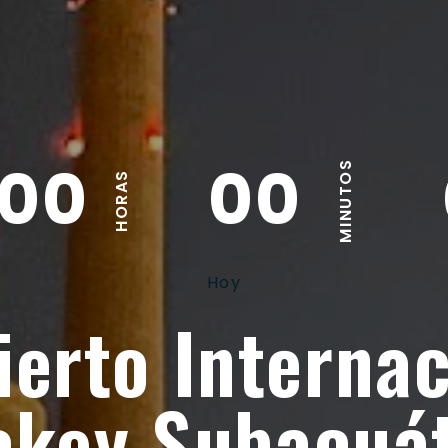
00
00
MINUTOS
HORAS
Hoy
ierto Internac
ckey Subacuát